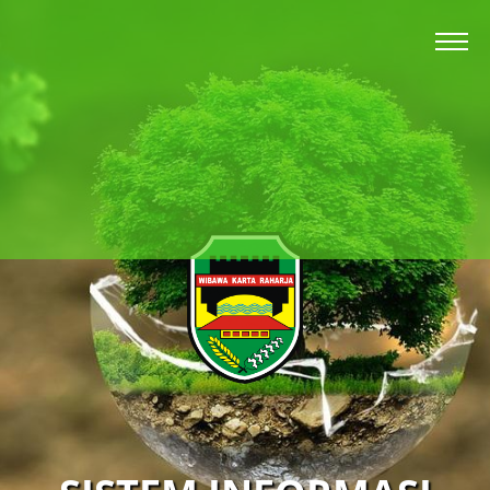
BERANDA
PROFIL
BERITA
INFORMASI
REKOMENDASI
LAYANAN
REGULASI
PENGADUAN